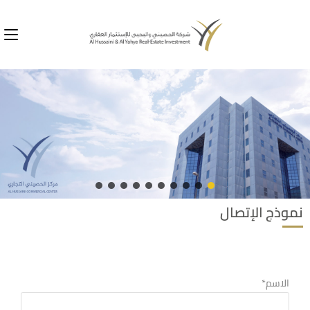
نموذج الإتصال
الاسم*