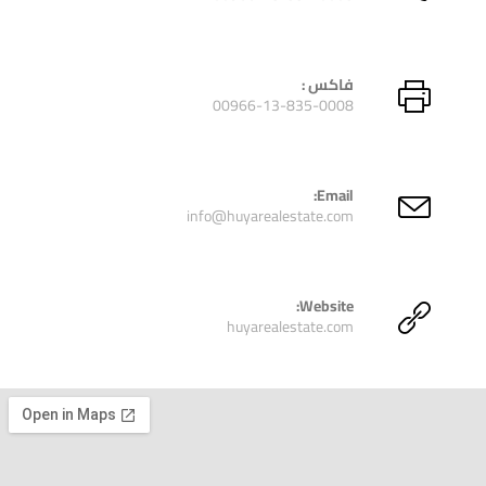
فاكس :
00966-13-835-0008
Email:
info@huyarealestate.com
Website:
huyarealestate.com