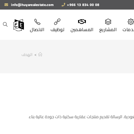
info@huyarealestate.com
+966 13 834 00 08
دمات
المشاريع
المساهمين
توظيف
الاتصال
>
الهدف
ودية. الرسالة تقديم منتجات عقارية سكنية ذات جودة عالية بناء