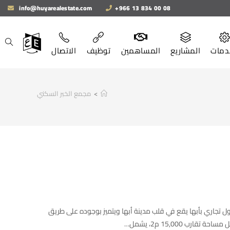
info@huyarealestate.com
+966 13 834 00 08
دمات
المشاريع
المساهمين
توظيف
الاتصال
>
مجمع الخبر السكني
ول تجاري بأبها يقع في قلب مدينة أبها ويتميز بوجوده على طريق