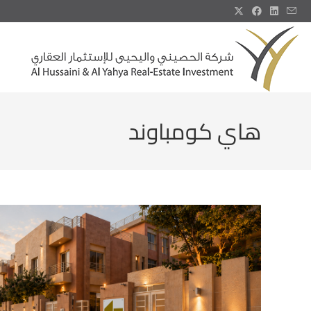
هاي كومباوند