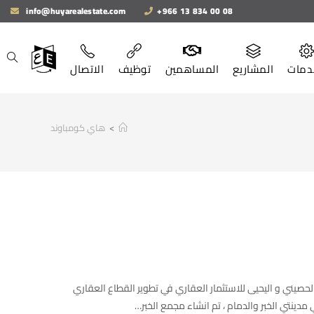
info@huyarealestate.com
+966 13 834 00 08
دمات
المشاريع
المساهمين
توظيف
الاتصال
>
هاي كومباوند
صيني و اليحيى للاستثمار العقاري في تطوير القطاع العقاري
مدينتي الخبر والدمام ، تم انشاء مجمع الخبر…